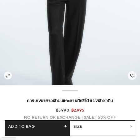
กางเกงขายาวผ้าขนแกะลายทักซิโด้ แผงผ้าซาติน
฿5,990
฿2,995
NO RETURN OR EXCHANGE
SALE | 50% OFF
ADD TO BAG
+
SIZE