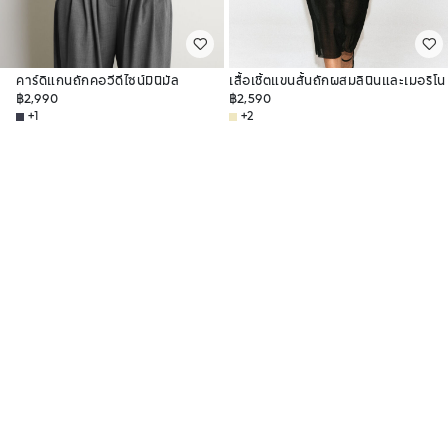
คาร์ดิแกนถักคอวีดีไซน์มินิมัล
เสื้อเชิ้ตแขนสั้นถักผสมลินินและเมอริโน
฿2,990
฿2,590
+1
+2