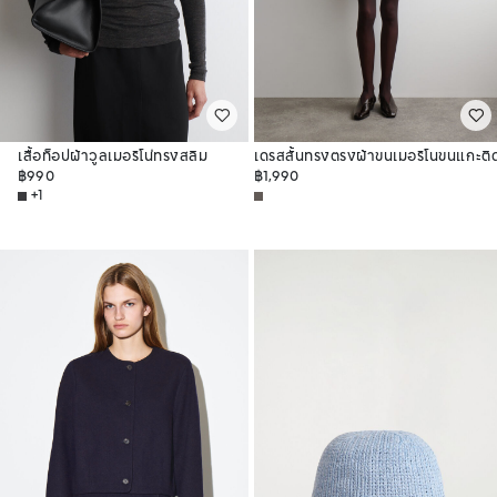
เสื้อท็อปผ้าวูลเมอริโน่ทรงสลิม
เดรสสั้นทรงตรงผ้าขนเมอริโนขนแกะติ
฿990
กระดุม
฿1,990
+1