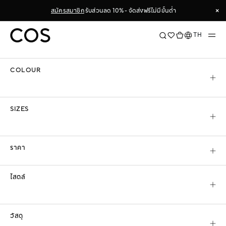
Skip
×
สมัครสมาชิก
รับส่วนลด 10% - จัดส่งฟรีไม่มีขั้นต่ำ
to
ตัวกรองการค้นหา & จัดเรียงข้อมูล
Content
×
ภาษา
TH
เรียงตาม
COLOUR
COS
ผู้หญิง
เสื้อผ้า
เสื้อถัก
SIZES
เสื้อถัก & เสื้อคาร์ดิแกน
เติมความอบอุ่นไปกับ
เสื้อถัก & เสื้อคาร์ดิแกน สำหรับผู้หญิง
ของเราที่
ราคา
ออกแบบมาเพื่อให้คุณสวมใส่ได้ทุกฤดูกาล คัดสรรเสื้อผ้าที่ผลิตจากวัสดุ
คุณภาพ
อ่านเพิ่มเติม
ไสตล์
เสื้อถักทั้งหมด
เสื้อคาร์ดิแกน
เสื้อถักแคชเมียร์
คอกลม
เสื้อกันหนาว
เดรสถัก
เสื้
วัสดุ