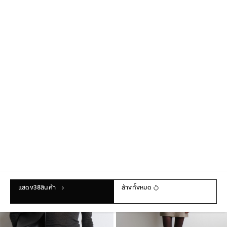
เสื้อท็อปผ้าวูลเมอริโน่ทรงสลิม
ชุดมินิผสมเมอริโนวูล ทรงตัดเย็บเฉียบ
฿1,790
คม
฿5,990
+1
แสดง
38
สินค้า
ล้างทั้งหมด