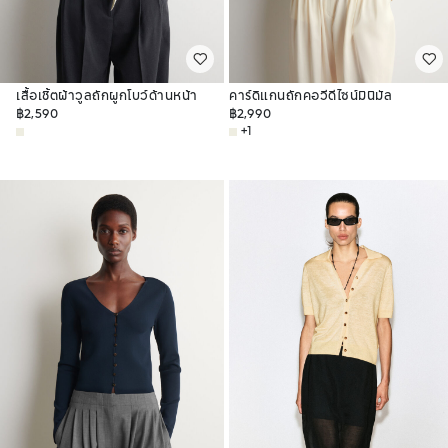
เสื้อเชิ้ตผ้าวูลถักผูกโบว์ด้านหน้า
คาร์ดิแกนถักคอวีดีไซน์มินิมัล
฿2,590
฿2,990
+1