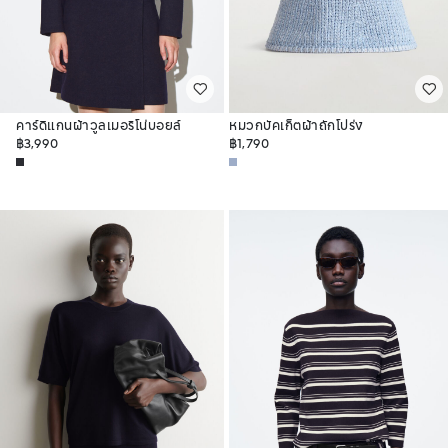
คาร์ดิแกนผ้าวูลเมอริโน่บอยล์
หมวกบัคเก็ตผ้าถักโปร่ง
฿3,990
฿1,790