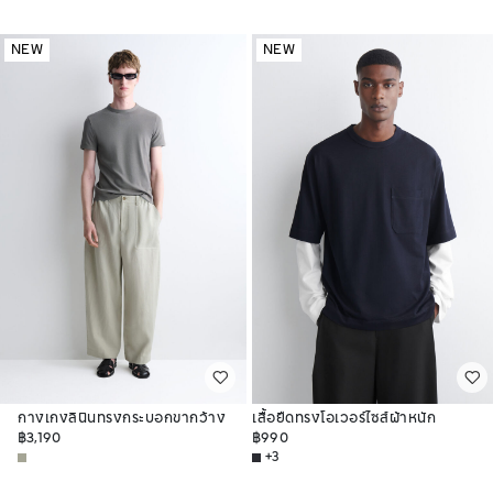
NEW
NEW
กางเกงลินินทรงกระบอกขากว้าง
เสื้อยืดทรงโอเวอร์ไซส์ผ้าหนัก
สวมใส่สบาย
฿3,190
฿990
+3