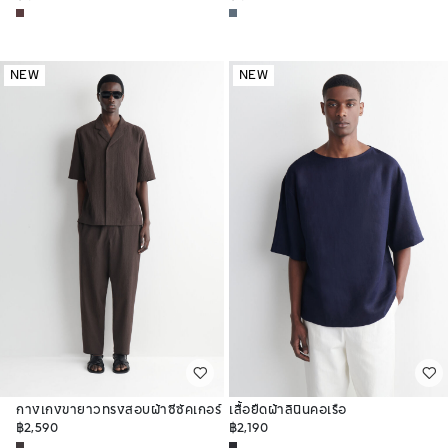
NEW
NEW
กางเกงขายาวทรงสอบผ้าซีซัคเกอร์
เสื้อยืดผ้าลินินคอเรือ
ทรงปกติ
฿2,590
฿2,190