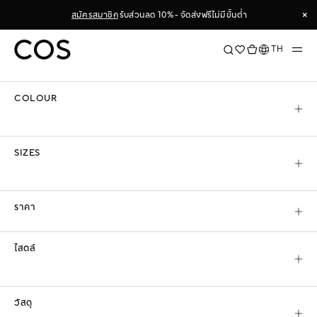
Skip
×
สมัครสมาชิก
รับส่วนลด 10% - จัดส่งฟรีไม่มีขั้นต่ำ
to
ตัวกรองการค้นหา & จัดเรียงข้อมูล
Content
×
ภาษา
TH
เรียงตาม
COLOUR
COS
ผู้ชาย
สินค้ามาใหม่
SIZES
สินค้ามาใหม่
ค้นพบคอลเลกชันใหม่สำหรับผู้ชาย ที่สร้างสรรค์ขึ้นภายใต้แนวคิดการ
ราคา
ออกแบบอย่างยั่งยืนของ COS และถูกออกแบบมาให้สวมใส่ได้นานเกินกว่า
แค่ฤดูกาลนี้ ตั้งแต่เสื้อยืดพื้นฐาน เสื้อเชิ้ตและโอเวอร์เชิ้ตสุดคลาสสิก ไป
จนถึงกางเกงตัดเย็บเนี้ยบและรองเท้าที่ทนทาน
อ่านเพิ่มเติม
ไสตล์
วัสดุ