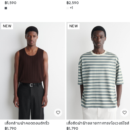
฿1,590
฿2,590
+1
NEW
NEW
เสื้อกล้ามผ้าคอตตอนถักริ้ว
เสื้อยืดผ้าฝ้ายลายทางทรงโอเวอร์ไซส์
฿1,790
฿1,790