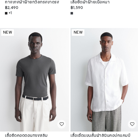
กางเกงผ้าฝ้ายทวิลทรงขาตรง
เสื้อยืดผ้าฝ้ายเนื้อหนา
฿2,490
฿1,590
+1
NEW
NEW
เสื้อยืดคอตตอนทรงสลิม
เสื้อเชิ้ตแขนสั้นผ้าลินินคอปกแคมป์