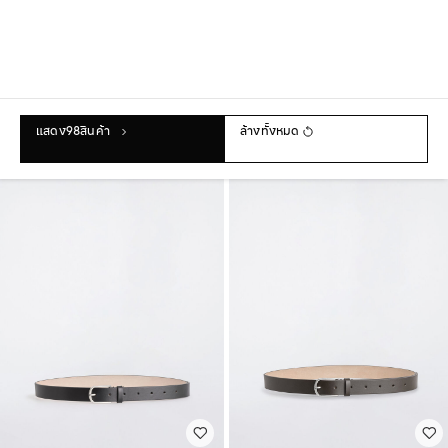
เสื้อยืดทรงโอเวอร์ไซส์ผ้าหนัก
กางเกงขายาวมีเชือกผูกเอวทรง
฿1,590
บาร์เรล
฿2,990
+3
แสดง
98
สินค้า
ล้างทั้งหมด
NEW
NEW