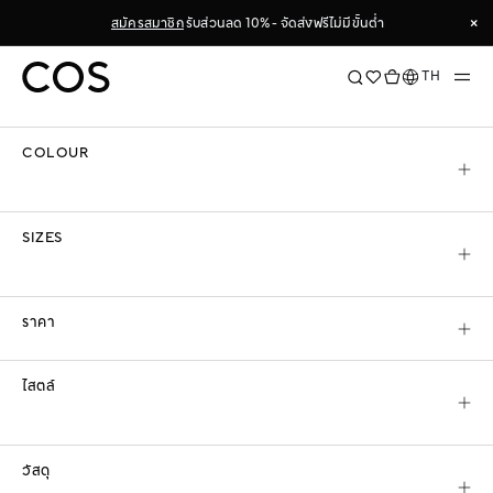
Skip
×
สมัครสมาชิก
รับส่วนลด 10% - จัดส่งฟรีไม่มีขั้นต่ำ
to
ตัวกรองการค้นหา & จัดเรียงข้อมูล
Content
×
ภาษา
TH
เรียงตาม
COLOUR
COS
ผู้หญิง
แอกเซสซอรี่
หมวก ผ้าพันคอ & ถุงมือ
SIZES
หมวก ผ้าพันคอ & ถุงมือ
คอลเลกชัน
หมวก ผ้าพันคอ และถุงมือสำหรับผู้หญิง
ของเราออกแบบมาเพื่อ
ราคา
ให้ความอบอุ่นจากสภาพอากาศต่าง ๆ มาสัมผัสกับแอกเซสซอรี่สัมผัสนุ่ม
อ่านเพิ่มเติม
ไสตล์
หมวก ผ้าพันคอ & ถุงมือทั้งหมด
หมวกปีกกว้าง
แอกเซสซอรี่แคชเมียร์
ถุงมือ
ห
วัสดุ