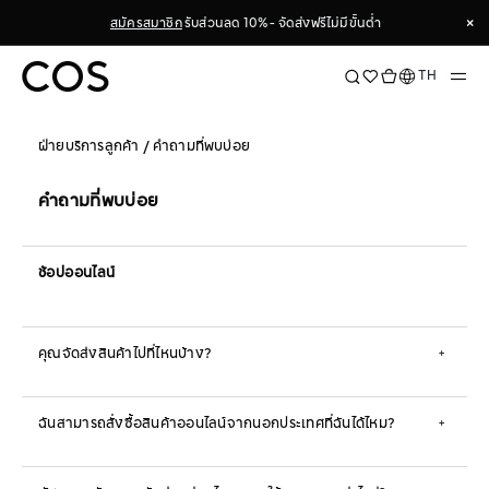
Skip
×
สมัครสมาชิก
รับส่วนลด 10% - จัดส่งฟรีไม่มีขั้นต่ำ
to
Content
×
ภาษา
TH
ฝ่ายบริการลูกค้า
/
คำถามที่พบบ่อย
คำถามที่พบบ่อย
ช้อปออนไลน์
คุณจัดส่งสินค้าไปที่ไหนบ้าง?
+
ฉันสามารถสั่งซื้อสินค้าออนไลน์จากนอกประเทศที่ฉันได้ไหม?
+