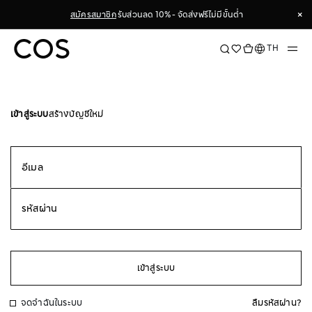
Skip
×
สมัครสมาชิก
รับส่วนลด 10% - จัดส่งฟรีไม่มีขั้นต่ำ
to
Content
×
ภาษา
TH
เข้าสู่ระบบ
สร้างบัญชีใหม่
เข้าสู่ระบบ
จดจำฉันในระบบ
ลืมรหัสผ่าน?