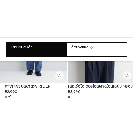
แสดง
10
สินค้า
ล้างทั้งหมด
กางเกงยีนส์ขาตรง RIDER
เสื้อเชิ้ตโอเวอร์ไซส์ผ้าดีไซน์เดนิม พร้อม
฿2,990
ปกคอผ้าคลุม
฿3,990
+1