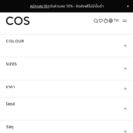
Skip
×
สมัครสมาชิก
รับส่วนลด 10% - จัดส่งฟรีไม่มีขั้นต่ำ
to
ตัวกรองการค้นหา & จัดเรียงข้อมูล
Content
×
ภาษา
TH
เรียงตาม
COLOUR
COS
ผู้ชาย
เสื้อผ้า
กางเกงยีนส์
SIZES
กางเกงยีนส์
ค้นพบ
กางเกงยีนส์สำหรับผู้ชาย
ที่ใช่สำหรับคุณที่ COS ไม่ว่าคุณจะชอบ
ราคา
สไตล์
กางเกงยีนส์ขาตรง
หรือ
กางเกงยีนส์ทรงหลวม
เรามีกางเกงยีนส์ที่
เหมาะกับ
อ่านเพิ่มเติม
ไสตล์
กางเกงยีนส์ทั้งหมด
กางเกงยีนส์ขาตรง
กางเกงยีนส์แบบปกติ
กางเกงยีนส์แ
วัสดุ