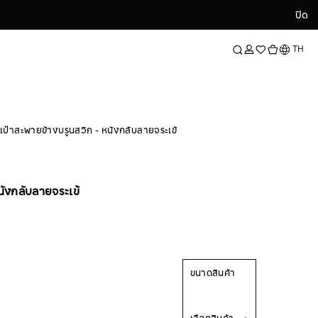
ปิด
ปิด
ภาษา
TH
เป๋าสะพายข้างบรูนสวิก - หนังกลับลายจระเข้
นังกลับลายจระเข้
ขนาดสินค้า