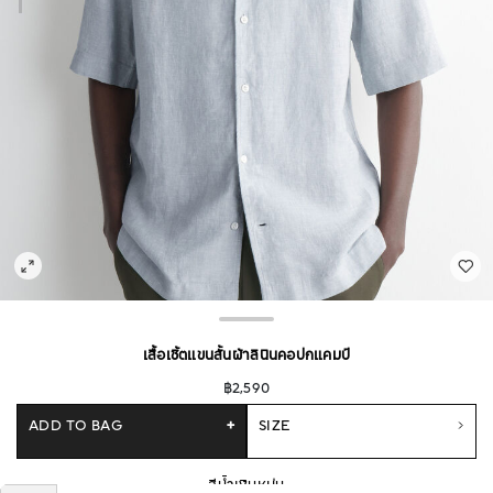
เสื้อเชิ้ตแขนสั้นผ้าลินินคอปกแคมป์
฿2,590
ADD TO BAG
+
SIZE
สีน้ำเงินหม่น