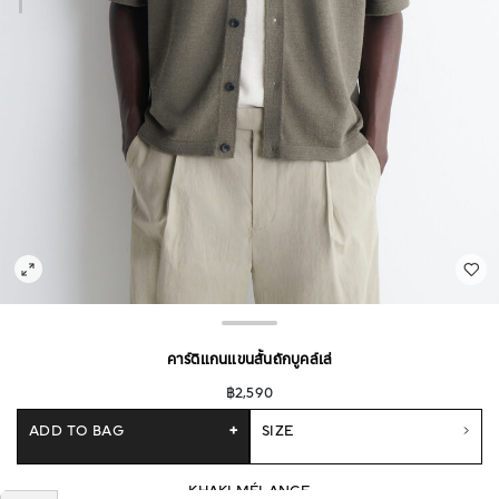
คาร์ดิแกนแขนสั้นถักบูคล์เล่
฿2,590
ADD TO BAG
+
SIZE
KHAKI MÉLANGE