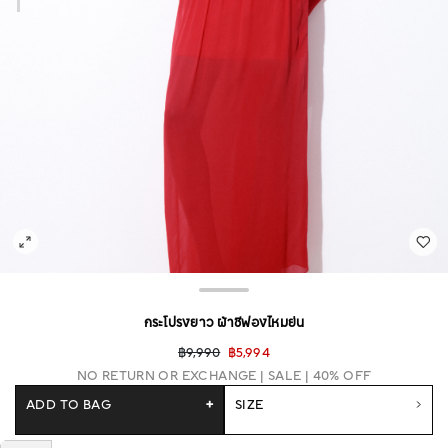
กระโปรงยาว ผ้าชีฟองไหมย่น
฿9,990
฿5,994
NO RETURN OR EXCHANGE
SALE | 40% OFF
ADD TO BAG
+
SIZE