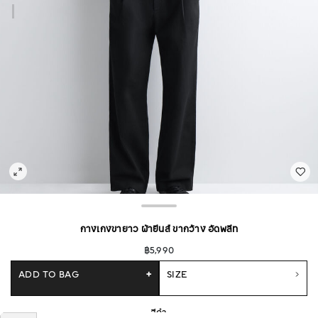
กางเกงขายาว ผ้ายีนส์ ขากว้าง อัดพลีท
฿5,990
ADD TO BAG
+
SIZE
สีดำ