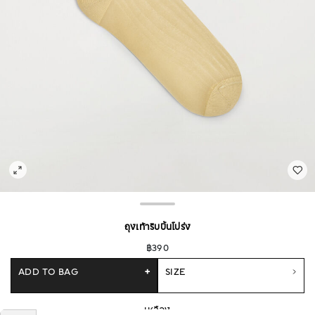
ถุงเท้าริบบิ้นโปร่ง
฿390
ADD TO BAG
+
SIZE
เหลือง