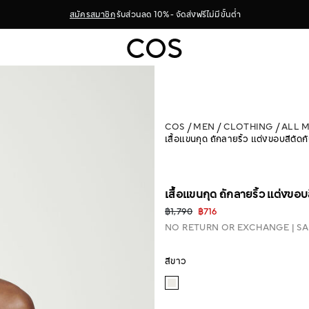
สมัครสมาชิก
รับส่วนลด 10% - จัดส่งฟรีไม่มีขั้นต่ำ
COS
MEN
CLOTHING
ALL 
เสื้อแขนกุด ถักลายริ้ว แต่งขอบสีตัดก
เสื้อแขนกุด ถักลายริ้ว แต่งขอบ
฿1,790
฿716
NO RETURN OR EXCHANGE
SA
สีขาว