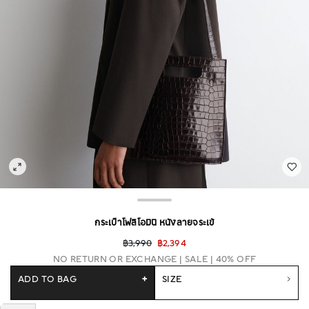
กระเป๋าโฟลิโอมินิ หนังลายจระเข้
฿3,990
฿2,394
NO RETURN OR EXCHANGE
SALE | 40% OFF
ADD TO BAG
+
SIZE