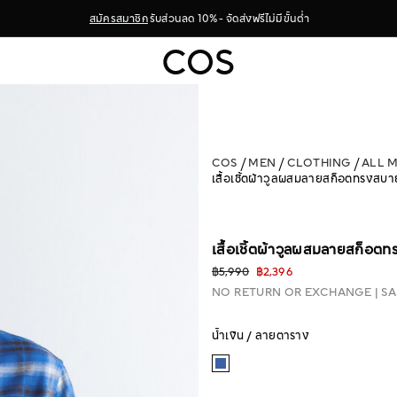
สมัครสมาชิก
รับส่วนลด 10% - จัดส่งฟรีไม่มีขั้นต่ำ
COS
MEN
CLOTHING
ALL 
เสื้อเชิ้ตผ้าวูลผสมลายสก็อตทรงสบา
เสื้อเชิ้ตผ้าวูลผสมลายสก็อต
฿5,990
฿2,396
NO RETURN OR EXCHANGE
SA
น้ำเงิน / ลายตาราง