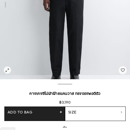
กางเกงชิโน่ผ้าฝ้ายแคนวาส ทรงตรงพอดีตัว
฿3,190
ADD TO BAG
+
SIZE
ดำ