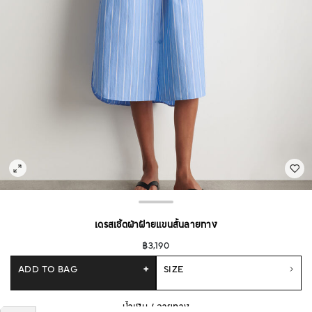
เดรสเชิ้ตผ้าฝ้ายแขนสั้นลายทาง
฿3,190
ADD TO BAG
+
SIZE
น้ำเงิน / ลายทาง