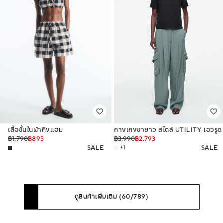
เสื้อชั้นในผ้ากิงแฮม
กางเกงขายาว สไตล์ UTILITY เอวรูด
฿1,790
฿895
฿3,990
฿2,793
SALE
+1
SALE
ดูสินค้าเพิ่มเติม (60/789)