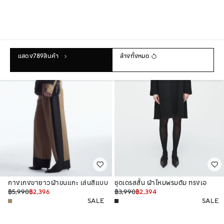
60% OFF
40% OFF
แสดง
789
สินค้า
ล้างทั้งหมด
กางเกงขายาวผ้าขนแกะ เล่นสีแบบ
ชุดเดรสสั้น ผ้าไหมพรมต้ม ทรงเอ
บล็อก แบบเปิดโครงสร้าง
฿5,990
฿2,396
฿3,990
฿2,394
SALE
SALE