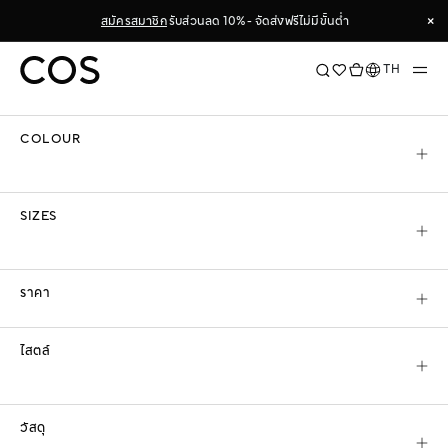
Skip
×
สมัครสมาชิก
รับส่วนลด 10% - จัดส่งฟรีไม่มีขั้นต่ำ
to
ตัวกรองการค้นหา & จัดเรียงข้อมูล
Content
×
ภาษา
TH
เรียงตาม
COLOUR
COS
WOMEN
CLOTHING
ALL WOMENSWEAR
SIZES
ALL WOMENSWEAR 2
VASKOR
ราคา
60% OFF
ไสตล์
วัสดุ