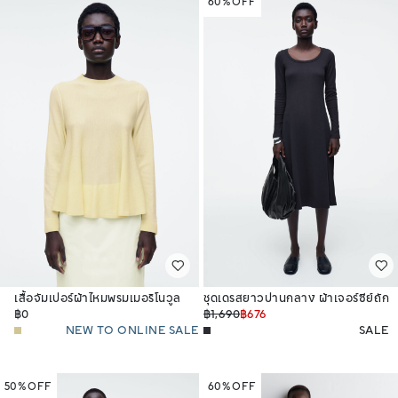
60% OFF
เสื้อจัมเปอร์ผ้าไหมพรมเมอริโนวูล
ชุดเดรสยาวปานกลาง ผ้าเจอร์ซีย์ถัก
ทรงปล่อย
฿0
ลายริ้ว ทรงสลิม
฿1,690
฿676
NEW TO ONLINE SALE
SALE
50% OFF
60% OFF