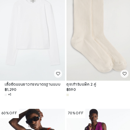
เสื้อยืดแขนยาวทรงมาตรฐานแบบ
ถุงเท้าริบแพ็ค 2 คู่
เรียบ
฿1,290
฿590
+1
60% OFF
70% OFF