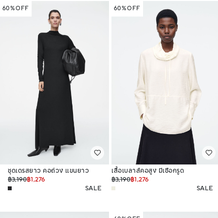
60% OFF
60% OFF
ชุดเดรสยาว คอถ่วง แขนยาว
เสื้อเบลาส์คอสูง มีเชือกรูด
฿3,190
฿1,276
฿3,190
฿1,276
SALE
SALE