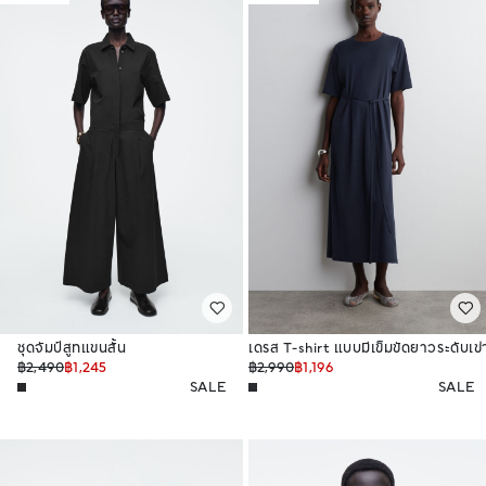
ชุดจัมป์สูทแขนสั้น
เดรส T-shirt แบบมีเข็มขัดยาวระดับเข่
฿2,490
฿1,245
฿2,990
฿1,196
SALE
SALE