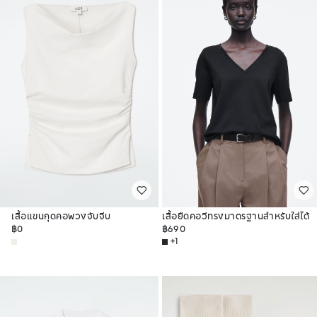
เสื้อแขนกุดคอพวงจับจีบ
เสื้อยืดคอวีทรงมาตรฐานสำหรับใส่ได้
฿0
ทุกวัน
฿690
+1