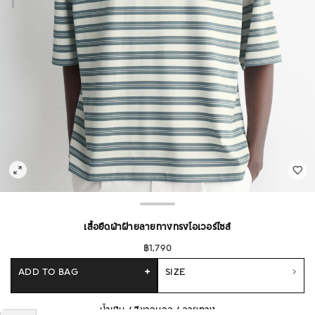
เสื้อยืดผ้าฝ้ายลายทางทรงโอเวอร์ไซส์
฿1,790
ADD TO BAG
+
SIZE
น้ำเงิน / สีขาวนวล / ลายทาง