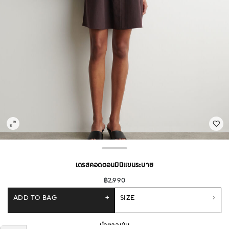
เดรสคอตตอนมินิแขนระบาย
฿2,990
ADD TO BAG
+
SIZE
น้ำตาลเข้ม