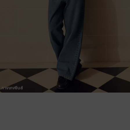
กางเกงยีนส์