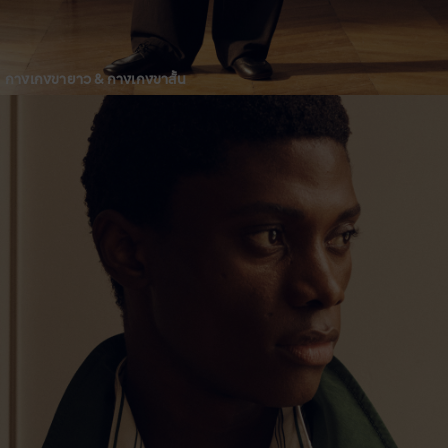
กางเกงขายาว & กางเกงขาสั้น