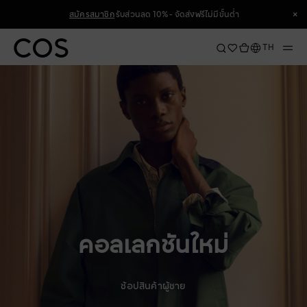
Skip
×
สมัครสมาชิก
รับส่วนลด 10% - จัดส่งฟรีไม่มีขั้นต่ำ
to
Content
×
ภาษา
TH
คอลเลกชันใหม่
ช้อปสินค้าผู้ชาย