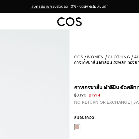
สมัครสมาชิก
รับส่วนลด 10% - จัดส่งฟรีไม่มีขั้นต่ำ
COS
WOMEN
CLOTHING
A
กางเกงขาสั้น ผ้าลินิน อัดพลีท ทรงย
กางเกงขาสั้น ผ้าลินิน อัดพลีท
฿3,190
฿1,914
NO RETURN OR EXCHANGE
SA
สีแอปริคอต