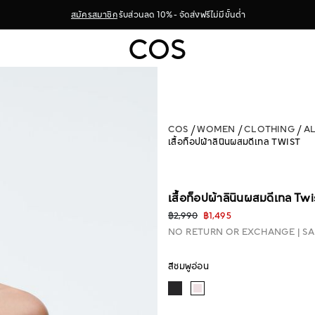
สมัครสมาชิก
รับส่วนลด 10% - จัดส่งฟรีไม่มีขั้นต่ำ
COS
WOMEN
CLOTHING
A
เสื้อท็อปผ้าลินินผสมดีเทล TWIST
เสื้อท็อปผ้าลินินผสมดีเทล Twi
฿2,990
฿1,495
NO RETURN OR EXCHANGE
SA
สีชมพูอ่อน