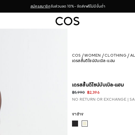
สมัครสมาชิก
รับส่วนลด 10% - จัดส่งฟรีไม่มีขั้นต่ำ
COS
WOMEN
CLOTHING
A
เดรสสั้นดีไซน์บับเบิล-แฮม
เดรสสั้นดีไซน์บับเบิล-แฮม
฿5,990
฿2,396
NO RETURN OR EXCHANGE
SA
งาช้าง