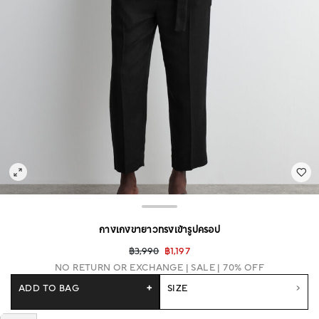
กางเกงขายาวทรงเข้ารูปครอป
฿3,990
฿1,197
NO RETURN OR EXCHANGE
SALE | 70% OFF
ADD TO BAG
+
SIZE