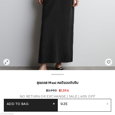
ชุดเดรส Maxi คอวีแบบจับจีบ
฿3,990
฿1,596
NO RETURN OR EXCHANGE
SALE | 60% OFF
ADD TO BAG
+
SIZE