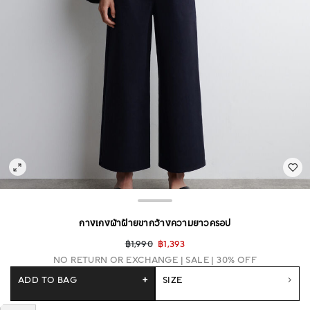
กางเกงผ้าฝ้ายขากว้างความยาวครอป
฿1,990
฿1,393
NO RETURN OR EXCHANGE
SALE | 30% OFF
ADD TO BAG
+
SIZE