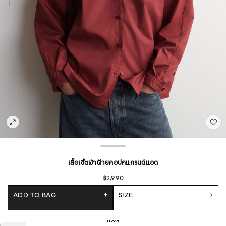
เสื้อเชิ้ตผ้าฝ้ายคอปกแกรนด์แอด
฿2,990
ADD TO BAG
+
SIZE
แดง