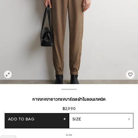
กางเกงขายาวทรงบาร์เรลผ้าไนลอนเทคนิค
฿2,990
ADD TO BAG
+
SIZE
เบจ