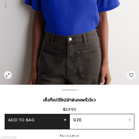
เสื้อท็อปดีไซน์ผ้าพันคอพริ้วไหว
฿2,990
ADD TO BAG
+
SIZE
โคบอลต์บลู