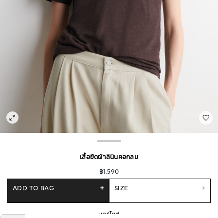
เสื้อยืดผ้าลินินคอกลม
฿1,590
ADD TO BAG
+
SIZE
บอร์โดซ์