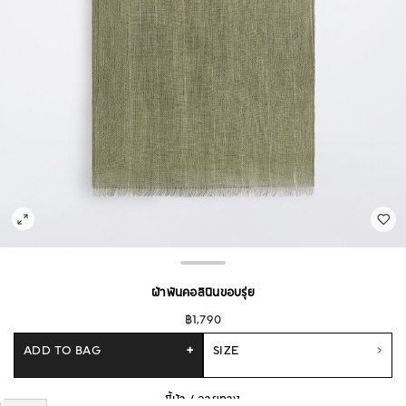
ผ้าพันคอลินินขอบรุ่ย
฿1,790
ADD TO BAG
+
SIZE
ขี้ม้า / ลายทาง