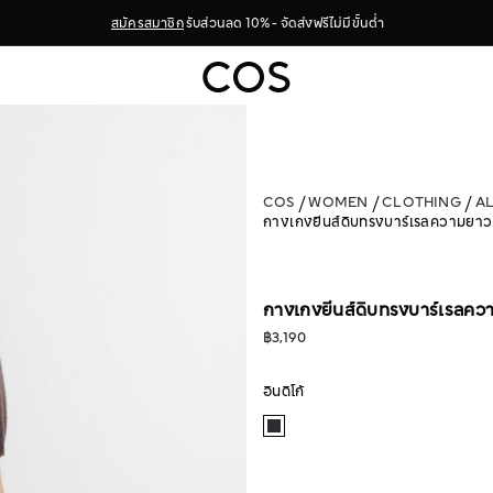
สมัครสมาชิก
รับส่วนลด 10% - จัดส่งฟรีไม่มีขั้นต่ำ
COS
WOMEN
CLOTHING
A
กางเกงยีนส์ดิบทรงบาร์เรลความยา
กางเกงยีนส์ดิบทรงบาร์เรลค
฿3,190
อินดิโก้