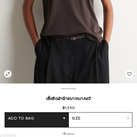
เสื้อยืดผ้าฝ้ายบางเบาคอวี
฿1,590
ADD TO BAG
+
SIZE
น้ำตาล