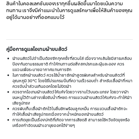
สินค้าในคอลเลกชันของเราทุกชิ้นผลิตขึ้นมาโดยเน้นความ
ทนทาน เราจึงมีคำแนะนำในการดูแลรักษาเพื่อให้สินค้าของคุณ
อยู่ได้นานอย่างที่ออกแบบไว้
คู่มือการดูแลไอเทมผ้าขนสัตว์
ผ้าขนสัตว์ไม่จำเป็นต้องซักทุกครั้งที่สวมใส่ เนื่องจากเส้นใยมีสารเคลือบ
ป้องกันตามธรรมชาติ ทำให้ทนทานต่อสิ่งสกปรกและฝุ่นละออง ควร
แขวนเพื่อระบายอากาศแทนการซัก
ในการซักผ้าขนสัตว์ ควรใช้น้ำยาซักผ้าสูตรพิเศษสำหรับผ้าขนสัตว์ที่
อุณหภูมิ 30°C โดยใช้โปรแกรมปั่นที่ความเร็วรอบต่ำ สำหรับเสื้อผ้าที่หนา
ควรบีบน้ำส่วนเกินออกโดยไม่บิดผ้า
ควรตากไอเทมผ้าขนสัตว์ให้แห้งโดยวางราบไว้บนตะแกรง โดยวางผ้า
ขนหนูไว้ด้านล่างเพื่อซับน้ำที่หยด การแขวนผ้าขนสัตว์ให้แห้งจะทำให้ผ้า
เสียรูปทรง
ควรพับเก็บเสื้อผ้าถักไว้ในลิ้นชักพร้อมลูกเหม็น การแขวนเสื้อผ้าถักจะ
ทำให้เสื้อผ้าเสียรูปทรงเนื่องจากน้ำหนักของผ้าขนสัตว์
การเกิดขุยเป็นเรื่องปกติที่เกิดจากการเสียดสี สามารถใช้หวีขจัดขุยหรือ
เครื่องกำจัดขนผ้าเอาขุยออกได้ง่ายๆ