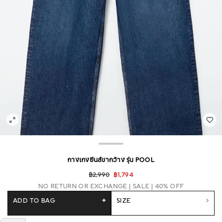
กางเกงยีนส์ขากว้าง รุ่น POOL
฿2,990
฿1,794
NO RETURN OR EXCHANGE
SALE | 40% OFF
ADD TO BAG
+
SIZE