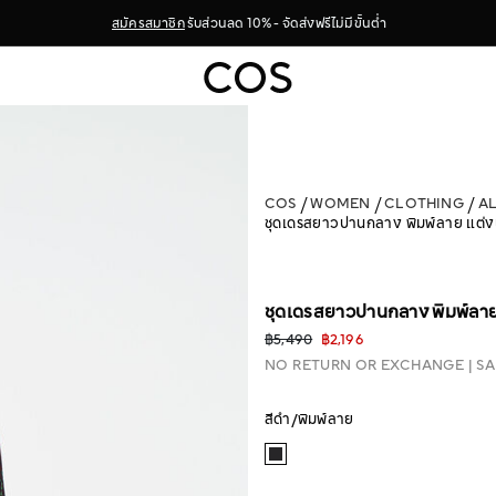
สมัครสมาชิก
รับส่วนลด 10% - จัดส่งฟรีไม่มีขั้นต่ำ
COS
WOMEN
CLOTHING
A
ชุดเดรสยาวปานกลาง พิมพ์ลาย แต่ง
ชุดเดรสยาวปานกลาง พิมพ์ลาย
฿5,490
฿2,196
NO RETURN OR EXCHANGE
SA
สีดำ/พิมพ์ลาย