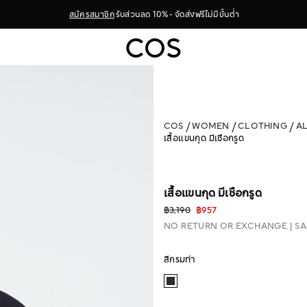
สมัครสมาชิก
รับส่วนลด 10% - จัดส่งฟรีไม่มีขั้นต่ำ
COS
WOMEN
CLOTHING
A
เสื้อแขนกุด มีเชือกรูด
เสื้อแขนกุด มีเชือกรูด
฿3,190
฿957
NO RETURN OR EXCHANGE
SA
สีกรมท่า