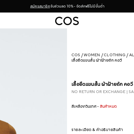
สมัครสมาชิก
รับส่วนลด 10% - จัดส่งฟรีไม่มีขั้นต่ำ
COS
WOMEN
CLOTHING
A
เสื้อยืดแขนสั้น ผ้าฝ้ายถัก คอวี
เสื้อยืดแขนสั้น ผ้าฝ้ายถัก คอวี
NO RETURN OR EXCHANGE
SA
สีเหลืองดินเทศ -
สินค้าหมด
รายละเอียด & คำอธิบายสินค้า