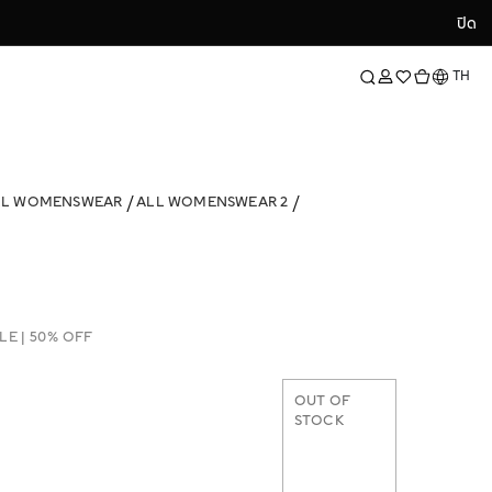
ปิด
ปิด
ภาษา
TH
LL WOMENSWEAR
ALL WOMENSWEAR 2
LE | 50% OFF
OUT OF
STOCK