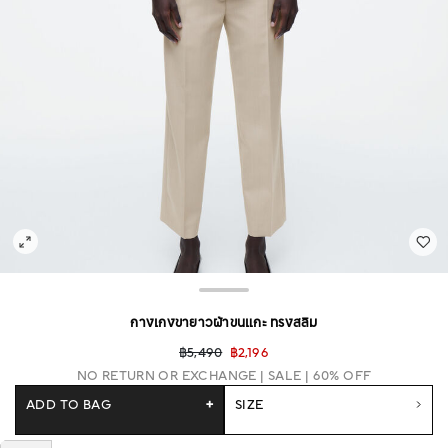
กางเกงขายาวผ้าขนแกะ ทรงสลิม
฿5,490
฿2,196
NO RETURN OR EXCHANGE
SALE | 60% OFF
ADD TO BAG
+
SIZE