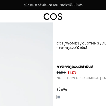
สมัครสมาชิก
รับส่วนลด 10% - จัดส่งฟรีไม่มีขั้นต่ำ
COS
WOMEN
CLOTHING
A
กางเกงคูลอตต์ผ้ายีนส์
กางเกงคูลอตต์ผ้ายีนส์
฿3,190
฿1,276
NO RETURN OR EXCHANGE
SA
สีน้ำเงิน